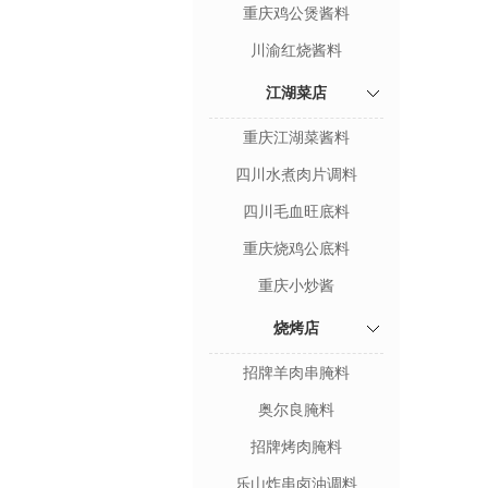
重庆鸡公煲酱料
川渝红烧酱料
江湖菜店
重庆江湖菜酱料
四川水煮肉片调料
四川毛血旺底料
重庆烧鸡公底料
重庆小炒酱
烧烤店
招牌羊肉串腌料
奥尔良腌料
招牌烤肉腌料
乐山炸串卤油调料